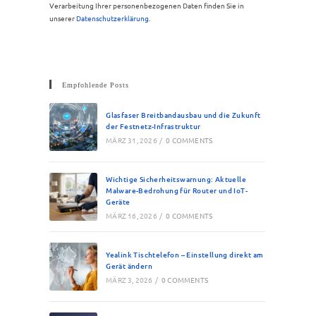
Verarbeitung Ihrer personenbezogenen Daten finden Sie in
unserer
Datenschutzerklärung
.
Empfohlende Posts
Glasfaser Breitbandausbau und die Zukunft
der Festnetz-Infrastruktur
MÄRZ 31, 2026
/
0 COMMENTS
Wichtige Sicherheitswarnung: Aktuelle
Malware-Bedrohung für Router und IoT-
Geräte
MÄRZ 16, 2026
/
0 COMMENTS
Yealink Tischtelefon – Einstellung direkt am
Gerät ändern
MÄRZ 3, 2026
/
0 COMMENTS