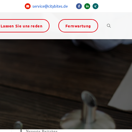
service@citybites.de
Lassen Sie uns reden
Fernwartung
Neueste Beiträge