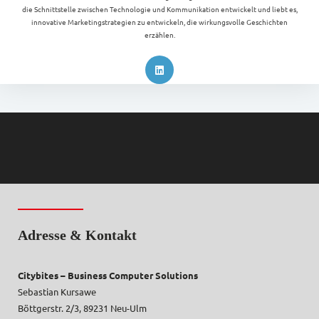
die Schnittstelle zwischen Technologie und Kommunikation entwickelt und liebt es,
innovative Marketingstrategien zu entwickeln, die wirkungsvolle Geschichten
erzählen.
Adresse & Kontakt
Citybites – Business Computer Solutions
Sebastian Kursawe
Böttgerstr. 2/3, 89231 Neu-Ulm