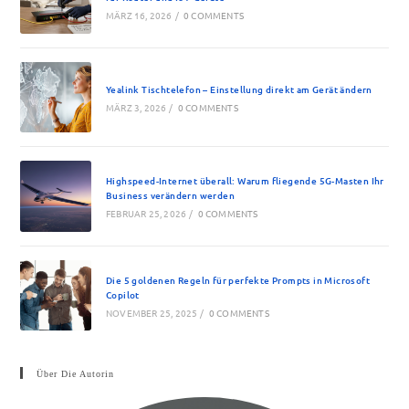
MÄRZ 16, 2026
/
0 COMMENTS
Yealink Tischtelefon – Einstellung direkt am Gerät ändern
MÄRZ 3, 2026
/
0 COMMENTS
Highspeed-Internet überall: Warum fliegende 5G-Masten Ihr
Business verändern werden
FEBRUAR 25, 2026
/
0 COMMENTS
Die 5 goldenen Regeln für perfekte Prompts in Microsoft
Copilot
NOVEMBER 25, 2025
/
0 COMMENTS
Über Die Autorin