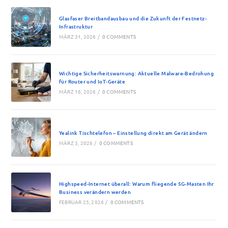
Glasfaser Breitbandausbau und die Zukunft der Festnetz-
Infrastruktur
MÄRZ 31, 2026
/
0 COMMENTS
Wichtige Sicherheitswarnung: Aktuelle Malware-Bedrohung
für Router und IoT-Geräte
MÄRZ 16, 2026
/
0 COMMENTS
Yealink Tischtelefon – Einstellung direkt am Gerät ändern
MÄRZ 3, 2026
/
0 COMMENTS
Highspeed-Internet überall: Warum fliegende 5G-Masten Ihr
Business verändern werden
FEBRUAR 25, 2026
/
0 COMMENTS